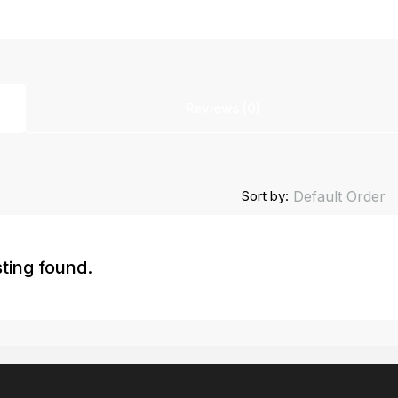
Reviews (0)
Sort by:
Default Order
sting found.