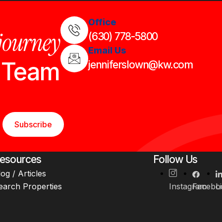
Office
 journey
(630) 778-5800
Email Us
n Team
jenniferslown@kw.com
Subscribe
esources
Follow Us
log / Articles
earch Properties
Instagram
Facebo
L