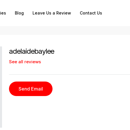
ies
Blog
Leave Us a Review
Contact Us
adelaidebaylee
See all reviews
Send Email