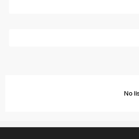
Listings (0)
No li