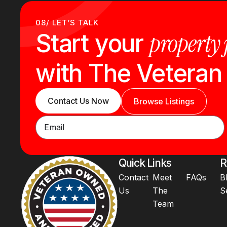
08/ LET’S TALK
property
Start your
with The Vetera
Contact Us Now
Browse Listings
Quick Links
R
Contact
Meet
FAQs
B
Us
The
S
Team