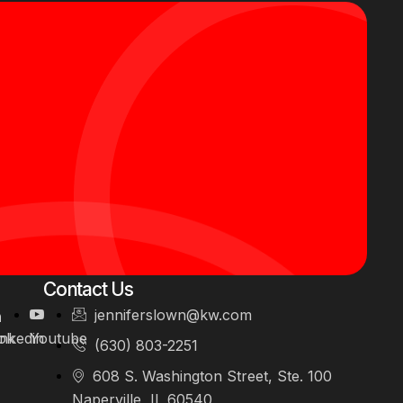
Contact Us
jenniferslown@kw.com
ok
inkedin
Youtube
(630) 803-2251
608 S. Washington Street, Ste. 100
Naperville, IL 60540